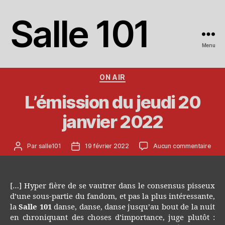
Salle 101
Menu
Catégories
ON AIR
L’émission du jeudi 20
janvier 2022
Auteur
Date
sur
Par
salle101
19 février 2022
Aucun commentaire
de
de
L’ém
l’article
l’article
du
jeudi
20
[…] Hyper fière de se vautrer dans le consensus pisseux
janvi
d’une sous-partie du fandom, et pas la plus intéressante,
202
la
Salle 101
danse, danse, danse jusqu’au bout de la nuit
en chroniquant des choses d’importance, juge plutôt :