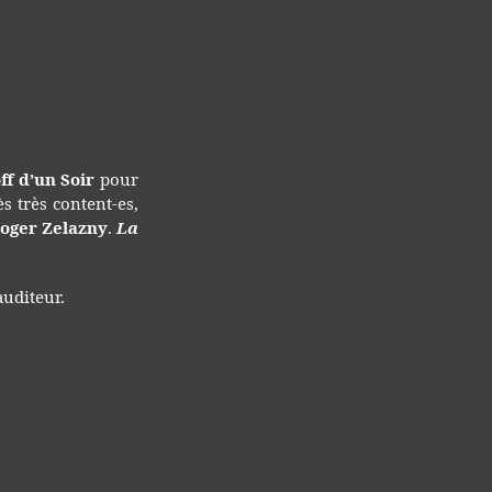
ssion
ff d’un Soir
pour
6
s très content-es,
oger Zelazny
.
La
auditeur.