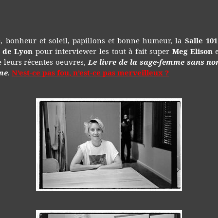
de
de
L’ém
l’article
l’article
des
Inte
202
ie, bonheur et soleil, papillons et bonne humeur, la
Salle 101
s de Lyon
pour interviewer les tout à fait super
Meg Elison
e leurs récentes oeuvres,
Le livre de la sage-femme
sans n
me
.
N’est-ce pas fou, n’est-ce pas merveilleux ?