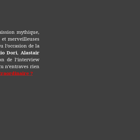
ales
5
émission mythique,
 et merveilleuses
eu l’occasion de la
zio Dori
,
Alastair
on de l’interview
tu n’entraves rien
xtraordinaire ?