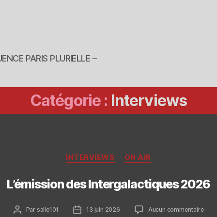
ENCE PARIS PLURIELLE –
Catégorie :
Interviews
Catégories
INTERVIEWS
ON AIR
L’émission des Intergalactiques 2026
Auteur
Date
sur
Par
salle101
13 juin 2026
Aucun commentaire