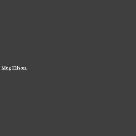
e
Meg Elison
.