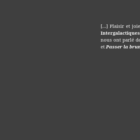
[…] Plaisir et jo
Intergalactique
nous ont parlé d
et
Passer la bru