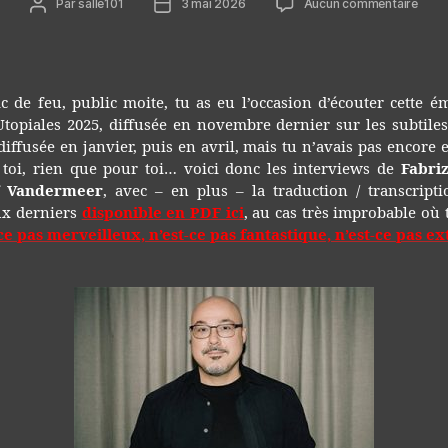
Auteur
Date
sur
Par
salle101
3 mai 2026
Aucun commentaire
de
de
Utopi
l’article
l’article
202
c de feu, public moite, tu as eu l’occasion d’écouter cette 
Utopiales 2025, diffusée en novembre dernier sur les subtiles
ediffusée en janvier, puis en avril, mais tu n’avais pas encore 
 toi, rien que pour toi… voici donc les interviews de
Fabri
f Vandermeer
, avec – en plus – la traduction / transcripti
ux derniers
disponible en PDF ici
, au cas très improbable où 
ce pas merveilleux, n’est-ce pas fantastique, n’est-ce pas e