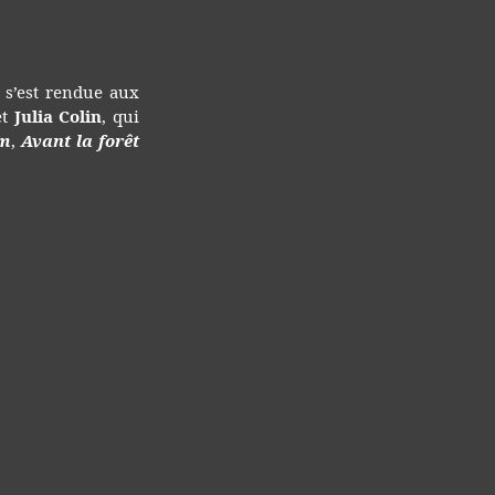
ission
rgalactiques
6
s’est rendue aux
et
Julia Colin
, qui
om
,
Avant la forêt