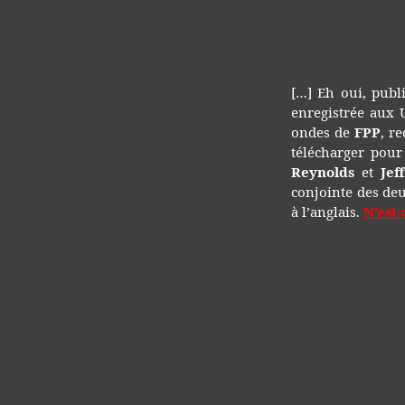
[…] Eh oui, publi
enregistrée aux 
ondes de
FPP
, r
télécharger pour
Reynolds
et
Jef
conjointe des de
à l’anglais.
N’est-