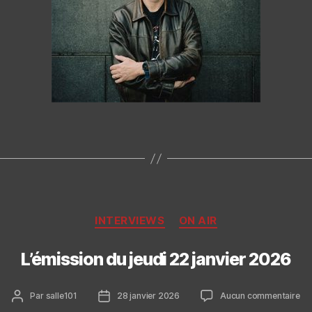
Catégories
INTERVIEWS
ON AIR
L’émission du jeudi 22 janvier 2026
Auteur
Date
sur
Par
salle101
28 janvier 2026
Aucun commentaire
de
de
L’é