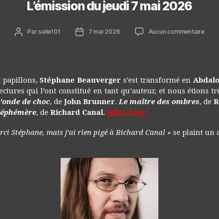
L’émission du jeudi 7 mai 2026
Auteur
Date
sur
Par
salle101
7 mai 2026
Aucun commentaire
de
de
L’émi
l’article
l’article
du
jeudi
7
mai
et papillons,
Stéphane Beauverger
s’est transformé en
Abdalo
202
ctures qui l’ont constitué en tant qu’auteur, et nous étions trè
l’onde de choc
, de
John Brunner
.
Le maître des ombres
, de
R
l’éphémère
, de
Richard Canal
.
Allez, hop !
erci Stéphane, mais j’ai rien pigé à Richard Canal »
se plaint un 