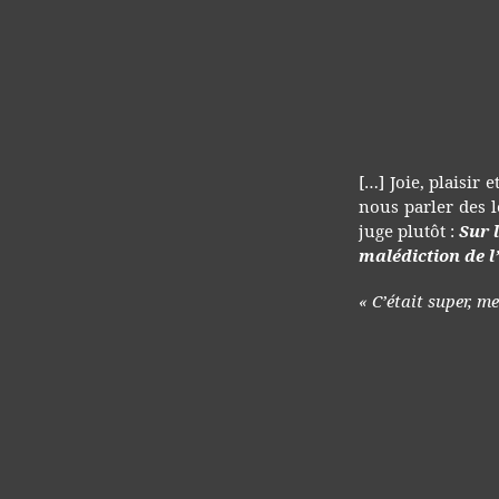
[…] Joie, plaisir 
nous parler des le
juge plutôt :
Sur 
malédiction de 
« C’était super, m