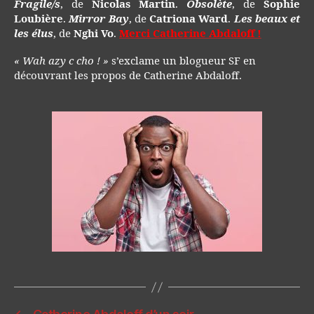
Fragile/s
, de
Nicolas Martin
.
Obsolète
, de
Sophie
Loubière
.
Mirror Bay
, de
Catriona Ward
.
Les beaux et
les élus
, de
Nghi Vo
.
Merci Catherine Abdaloff !
« Wah azy c cho ! »
s’exclame un blogueur SF en
découvrant les propos de Catherine Abdaloff.