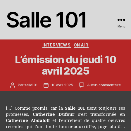
Salle 101
Menu
Catégories
INTERVIEWS
ON AIR
L’émission du jeudi 10
avril 2025
Auteur
Date
sur
Par
salle101
10 avril 2025
Aucun commentaire
de
de
L’émis
l’article
l’article
du
jeudi
10
[…] Comme promis, car la
Salle 101
tient toujours ses
avril
promesses,
Catherine Dufour
s’est transformée en
2025
Catherine Abdaloff
et t’entretient de quatre oeuvres
récentes qui l’ont toute tournebourriffée, juge plutôt :