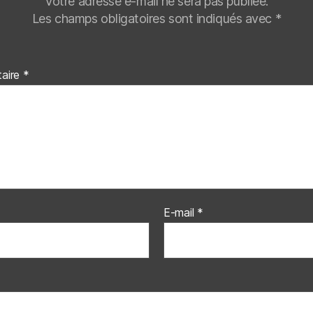
Votre adresse e-mail ne sera pas publiée.
Les champs obligatoires sont indiqués avec
*
aire
*
E-mail
*