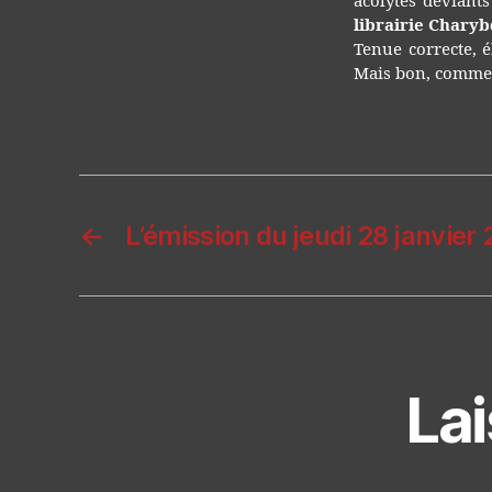
acolytes déviants
librairie Chary
Tenue correcte, é
Mais bon, comme ç
←
L’émission du jeudi 28 janvier
La