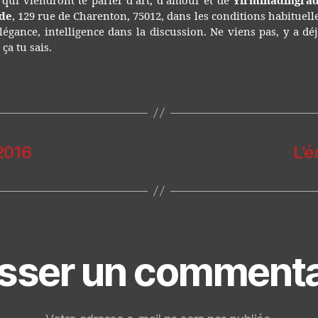
 qui viendront te parler d’art, d’amour et de
Yirminadingra
bde
, 129 rue de Charenton, 75012, dans les conditions habituelle
légance, intelligence dans la discussion. Ne viens pas, y a d
a tu sais.
 2016
L’é
isser un commenta