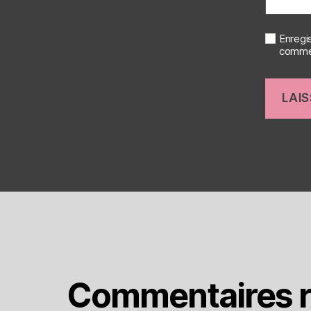
Enregi
commen
Commentaires r