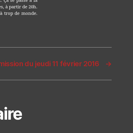
d
. Ça se passe à la
s, à partir de 20h.
éjà trop de monde.
mission du jeudi 11 février 2016
→
ire