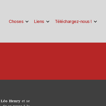
Choses
Liens
Téléchargez-nous !
ry
s
e
s
Léo Henry
et se