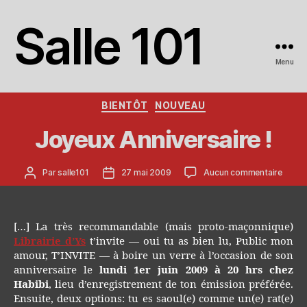
Salle 101
Menu
Catégories
BIENTÔT
NOUVEAU
Joyeux Anniversaire !
Auteur
Date
sur
Par
salle101
27 mai 2009
Aucun commentaire
de
de
Joyeu
l’article
l’article
Annive
!
[…] La très recommandable (mais proto-maçonnique)
Librairie d’Y
s
t’invite — oui tu as bien lu, Public mon
amour, T’INVITE — à boire un verre à l’occasion de son
anniversaire le
lundi 1er juin 2009 à 20 hrs chez
Habibi
, lieu d’enregistrement de ton émission préférée.
Ensuite, deux options: tu es saoul(e) comme un(e) rat(e)