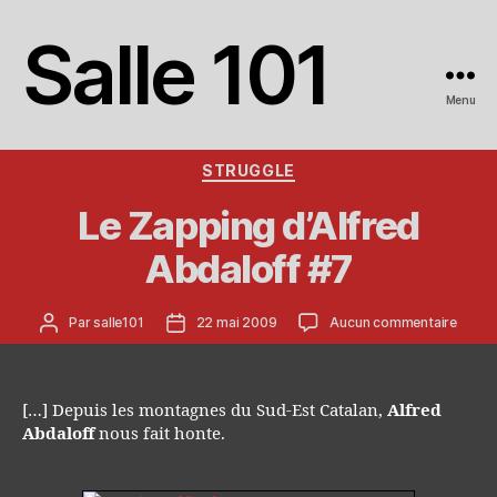
Salle 101
Menu
Catégories
STRUGGLE
Le Zapping d’Alfred
Abdaloff #7
Auteur
Date
sur
Par
salle101
22 mai 2009
Aucun commentaire
de
de
Le
l’article
l’article
Zappi
d’Alfr
Abdal
[…] Depuis les montagnes du Sud-Est Catalan,
Alfred
#7
Abdaloff
nous fait honte.