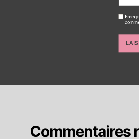
Enregi
commen
Commentaires r