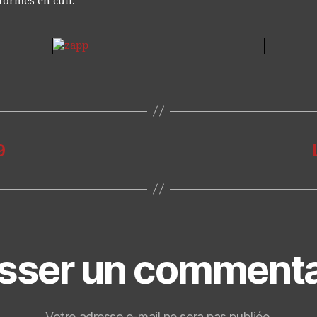
iformes en cuir.
9
isser un commenta
Votre adresse e-mail ne sera pas publiée.