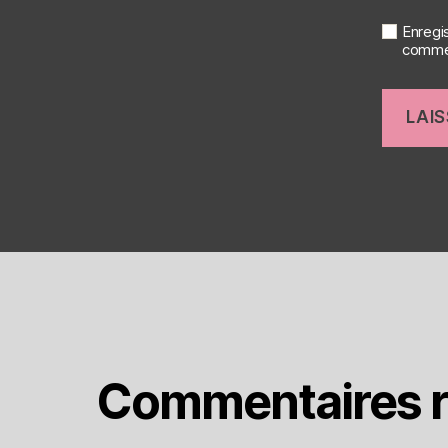
Enregi
commen
Commentaires r