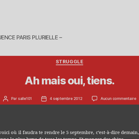
ENCE PARIS PLURIELLE –
Catégories
STRUGGLE
Ah mais oui, tiens.
Auteur
Date
s
Par
salle101
4 septembre 2012
Aucun commentaire
de
de
A
l’article
l’article
m
ou
ti
voici où il faudra te rendre le 5 septembre, c’est-à-dire demain