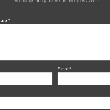
Les champs obligatoires sont indiqués avec
*
aire
*
E-mail
*