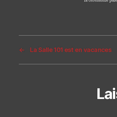
la cérémonie païe
←
La Salle 101 est en vacances
La