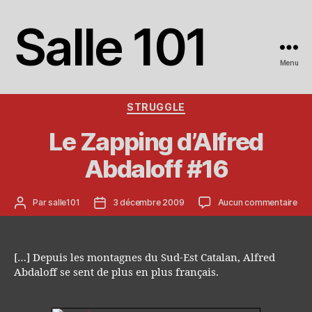
Salle 101
Menu
Catégories
STRUGGLE
Le Zapping d’Alfred
Abdaloff #16
Auteur
Date
sur
Par
salle101
3 décembre 2009
Aucun commentaire
de
de
Le
l’article
l’article
Zap
d’A
Abd
[…] Depuis les montagnes du Sud-Est Catalan, Alfred
#16
Abdaloff se sent de plus en plus français.