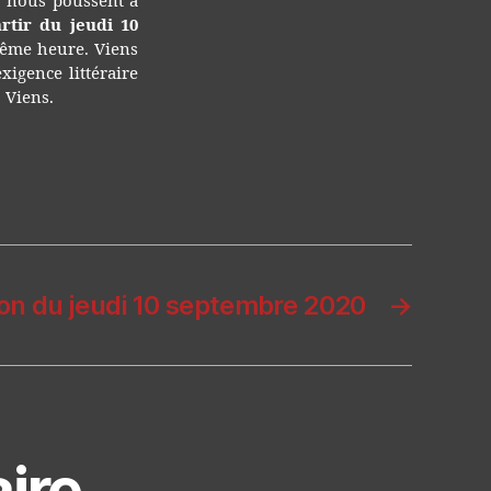
, nous poussent à
rtir du jeudi 10
ême heure. Viens
xigence littéraire
. Viens.
ion du jeudi 10 septembre 2020
→
ire