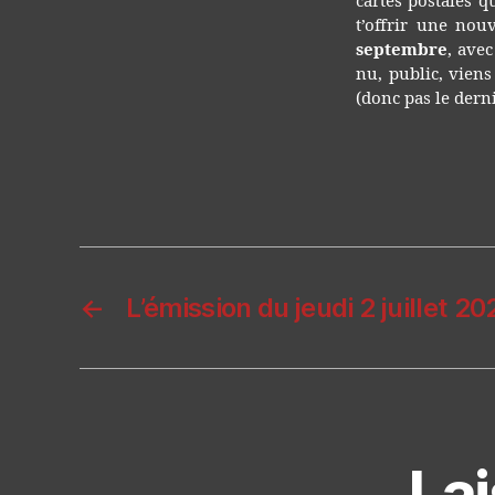
cartes postales 
t’offrir une nou
septembre
, ave
nu, public, viens
(donc pas le der
←
L’émission du jeudi 2 juillet 20
La