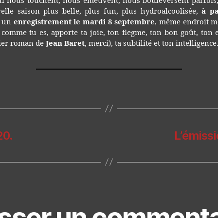
qui nous touchent, nous émeuvent, nous bouleversent parfois
velle saison plus belle, plus fun, plus hydroalcoolisée,
à pa
c un
enregistrement le mardi 8 septembre
, même endroit m
 comme tu es, apporte ta joie, ton flegme, ton bon goût, ton e
nier roman de
Jean Baret
, merci), ta subtilité et ton intelligence
20.
L’émiss
isser un commenta