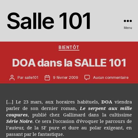
Salle 101
Menu
Catégories
BIENTÔT
DOA dans la SALLE 101
Auteur
Date
sur
Par
salle101
9 février 2009
Aucun commentaire
de
de
DOA
l’article
l’article
dans
la
SALL
[…] Le 23 mars, aux horaires habituels,
DOA
viendra
101
parler de son dernier roman,
Le serpent aux mille
coupures
, publié chez Gallimard dans la cultissime
Série Noire
. Ce sera l’occasion d’évoquer le parcours de
l’auteur, de la SF pure et dure au polar exigeant, en
passant par le fantastique.