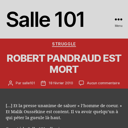
Salle 101
Menu
Catégories
STRUGGLE
ROBERT PANDRAUD EST
MORT
Auteur
Date
sur
Par
salle101
18 février 2010
Aucun commentaire
de
de
ROB
l’article
l’article
PAN
EST
MOR
[…] Et la presse unanime de saluer « l’homme de coeur. »
Et Malik Oussékine est content. Il va avoir quelqu’un à
qui péter la gueule là-haut.