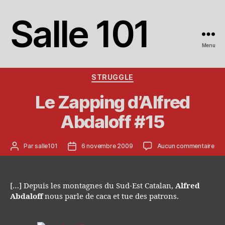
Salle 101
Menu
Catégories
STRUGGLE
Le Zapping d’Alfred
Abdaloff #15
Auteur
Date
sur
Par
salle101
6 novembre 2009
Aucun commentaire
de
de
Le
l’article
l’article
Zap
d’A
Abd
[…] Depuis les montagnes du Sud-Est Catalan,
Alfred
#15
Abdaloff
nous parle de caca et tue des patrons.